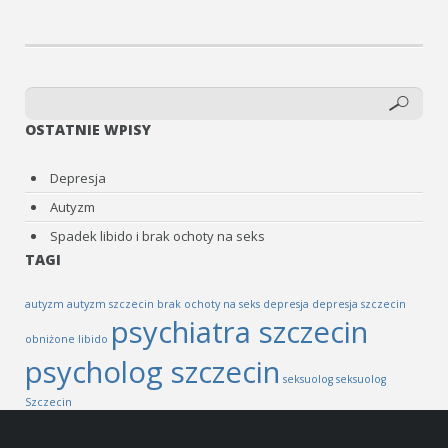
OSTATNIE WPISY
Depresja
Autyzm
Spadek libido i brak ochoty na seks
TAGI
autyzm
autyzm szczecin
brak ochoty na seks
depresja
depresja szczecin
psychiatra szczecin
obniżone libido
psycholog szczecin
seksuolog
seksuolog
Szczecin