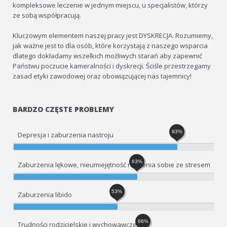
kompleksowe leczenie w jednym miejscu, u specjalistów, którzy
ze sobą współpracują.
Kluczowym elementem naszej pracy jest DYSKRECJA. Rozumiemy,
jak ważne jest to dla osób, które korzystają z naszego wsparcia
dlatego dokładamy wszelkich możliwych starań aby zapewnić
Państwu poczucie kameralności i dyskrecji. Ściśle przestrzegamy
zasad etyki zawodowej oraz obowiązującej nas tajemnicy!
BARDZO CZĘSTE PROBLEMY
83%
Depresja i zaburzenia nastroju
63%
Zaburzenia lękowe, nieumiejętność radzenia sobie ze stresem
53%
Zaburzenia libido
66%
Trudności rodzicielskie i wychowawcze