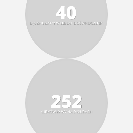
40
ŁĄCZNIE MAMY WIELE LAT DOŚWIADCZENIA
299
KUBKÓW KAWY NA DYŻURACH