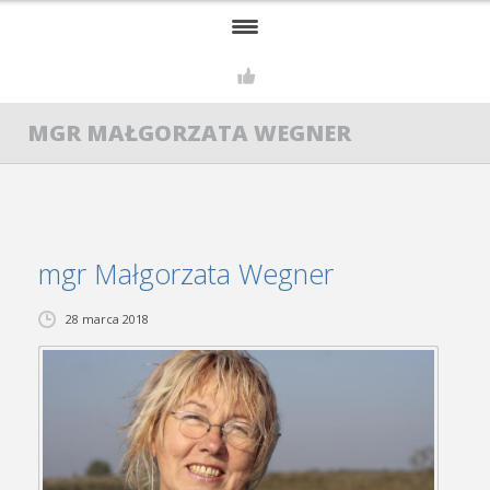
HOME
MGR MAŁGORZATA WEGNER
NASZ ZESPÓŁ
PSYCHIATRA
PSYCHOLOGIA I PSYCHOTERAPIA
mgr Małgorzata Wegner
SEKSUOLOG
28 marca 2018
SZKOLENIA I GRUPY
GALERIA
KONTAKT